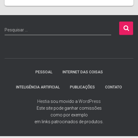
P
Pesquisar …
e
s
q
u
i
s
PESSOAL
INTERNET DAS COISAS
a
r
INTELIGÊNCIA ARTIFICIAL
PUBLICAÇÕES
CONTATO
p
o
Hestia
sou movido a
WordPress
r
Este site pode ganhar comissões
:
como por exemplo
em links patrocinados de produtos.