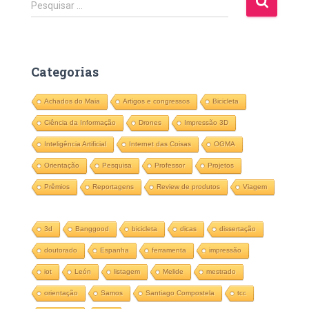
P
Pesquisar …
e
s
q
u
Categorias
i
s
Achados do Maia
Artigos e congressos
Bicicleta
a
r
Ciência da Informação
Drones
Impressão 3D
p
Inteligência Artificial
Internet das Coisas
OGMA
o
r
Orientação
Pesquisa
Professor
Projetos
:
Prêmios
Reportagens
Review de produtos
Viagem
3d
Banggood
bicicleta
dicas
dissertação
doutorado
Espanha
ferramenta
impressão
iot
León
listagem
Melide
mestrado
orientação
Samos
Santiago Compostela
tcc