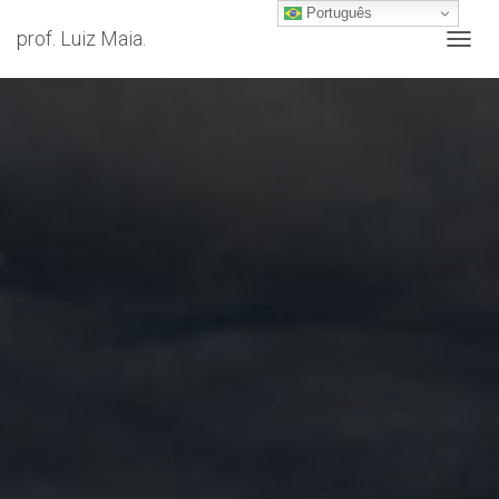
Português
prof. Luiz Maia.
A
L
T
E
R
N
A
R
N
A
V
E
G
A
Ç
Ã
O