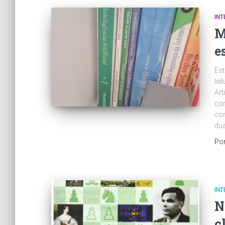
INT
M
e
Est
lei
Art
co
con
dua
Po
INT
N
c