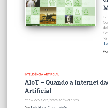
M
Exi
Co
de 
Sof
“dr
Le
Po
INTELIGÊNCIA ARTIFICIAL
AIoT – Quando a Internet das
Artificial
http://jevois.org/start/software.html
Por
Luiz Maia
,
7 anos
atrás