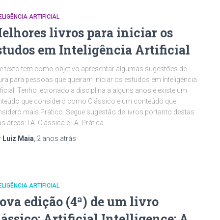
ELIGÊNCIA ARTIFICIAL
elhores livros para iniciar os
studos em Inteligência Artificial
e texto tem como objetivo apresentar algumas sugestões de
tura para pessoas que queiram iniciar os estudos em Inteligência
ificial. Tenho lecionado a disciplina a alguns anos e existe um
nteúdo que considero como Clássico e um conteúdo que
sidero mais Prático. Segue sugestão de livros portanto destas
s áreas: I.A. Clássica e I.A. Prática.
r
Luiz Maia
,
2 anos
atrás
ELIGÊNCIA ARTIFICIAL
ova edição (4ª) de um livro
lássico: Artificial Intelligence: A