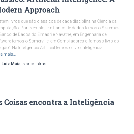
odern Approach
stem livros que são clássicos de cada disciplina na Ciência da
mputação. Por exemplo, em banco de dados temos o Sistemas
Banco de Dados do Elmasri e Navathe, em Engenharia de
tware temos o Somerville, em Compiladores o famoso livro do
agão“. Na Inteligência Artificial temos o livro Inteligência
ia mais…
r
Luiz Maia
,
5 anos
atrás
 Coisas encontra a Inteligência