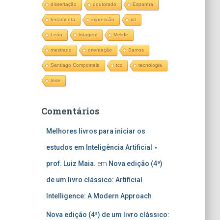
dissertação
doutorado
Espanha
ferramenta
impressão
iot
León
listagem
Melide
mestrado
orientação
Samos
Santiago Compostela
tcc
tecnologia
tese
Comentários
Melhores livros para iniciar os
estudos em Inteligência Artificial ⋆
prof. Luiz Maia.
em
Nova edição (4ª)
de um livro clássico: Artificial
Intelligence: A Modern Approach
Nova edição (4ª) de um livro clássico: