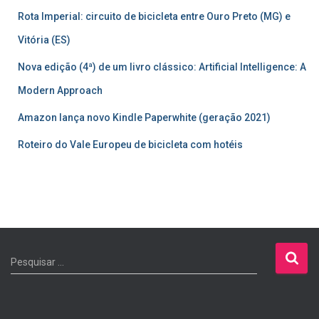
Rota Imperial: circuito de bicicleta entre Ouro Preto (MG) e
Vitória (ES)
Nova edição (4ª) de um livro clássico: Artificial Intelligence: A
Modern Approach
Amazon lança novo Kindle Paperwhite (geração 2021)
Roteiro do Vale Europeu de bicicleta com hotéis
P
Pesquisar …
e
s
q