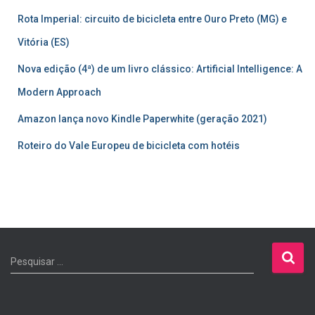
Rota Imperial: circuito de bicicleta entre Ouro Preto (MG) e
Vitória (ES)
Nova edição (4ª) de um livro clássico: Artificial Intelligence: A
Modern Approach
Amazon lança novo Kindle Paperwhite (geração 2021)
Roteiro do Vale Europeu de bicicleta com hotéis
P
Pesquisar …
e
s
q