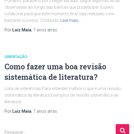
Portanto, parabéns por chegar até aqui, segue algumas dicas
observadas ao longo das bancas que já participei. Espero
colaborar para que este momento final seja realizado com
bastante sucesso. Conteúdo
Leia mais…
Por
Luiz Maia
,
7 anos
atrás
ORIENTAÇÃO
Como fazer uma boa revisão
sistemática de literatura?
Lista de referências Para entender melhor o que é uma revisão
sistemática da literatura Exemplos de revisão sistemática de
literatura
Por
Luiz Maia
,
7 anos
atrás
P
Pesquisar …