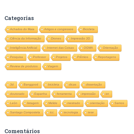
q
u
Categorias
i
s
Achados do Maia
Artigos e congressos
Bicicleta
a
Ciência da Informação
Drones
Impressão 3D
r
p
Inteligência Artificial
Internet das Coisas
OGMA
Orientação
o
Pesquisa
Professor
Projetos
Prêmios
Reportagens
r
:
Review de produtos
Viagem
3d
Banggood
bicicleta
dicas
dissertação
doutorado
Espanha
ferramenta
impressão
iot
León
listagem
Melide
mestrado
orientação
Samos
Santiago Compostela
tcc
tecnologia
tese
Comentários