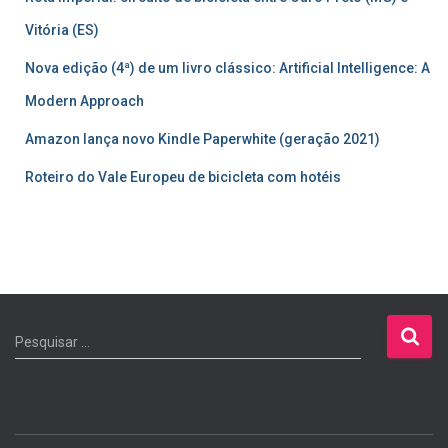
Vitória (ES)
Nova edição (4ª) de um livro clássico: Artificial Intelligence: A
Modern Approach
Amazon lança novo Kindle Paperwhite (geração 2021)
Roteiro do Vale Europeu de bicicleta com hotéis
P
Pesquisar …
e
s
q
u
i